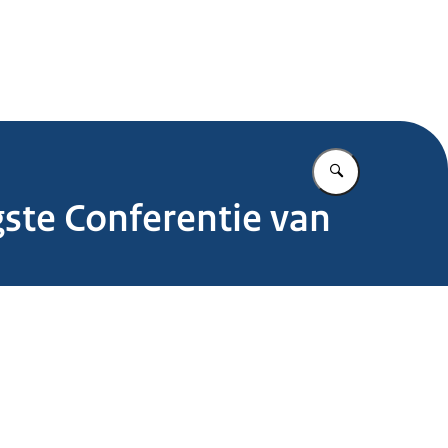
.nl
Vul in wat u z
gste Conferentie van