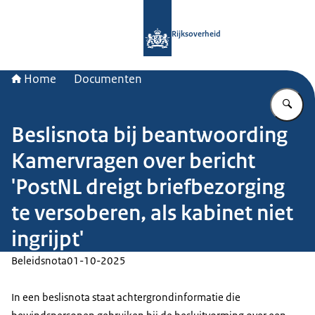
Naar de homepage van Rijksoverheid
Rijksoverheid
Home
Documenten
Vu
Beslisnota bij beantwoording
Kamervragen over bericht
'PostNL dreigt briefbezorging
te versoberen, als kabinet niet
ingrijpt'
Beleidsnota
01-10-2025
In een beslisnota staat achtergrondinformatie die