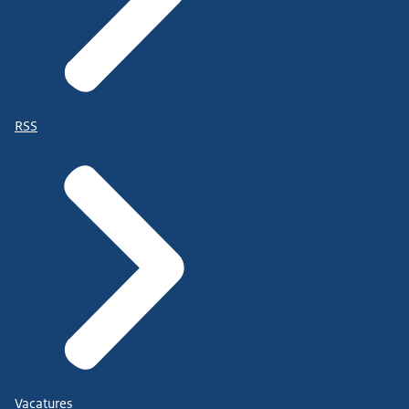
RSS
Vacatures