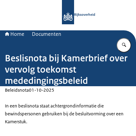
Naar de homepage van Rijksoverheid
Rijksoverheid
Home
Documenten
Vu
Beslisnota bij Kamerbrief over
vervolg toekomst
mededingingsbeleid
Beleidsnota
01-10-2025
In een beslisnota staat achtergrondinformatie die
bewindspersonen gebruiken bij de besluitvorming over een
Kamerstuk.