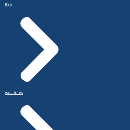
RSS
Vacatures