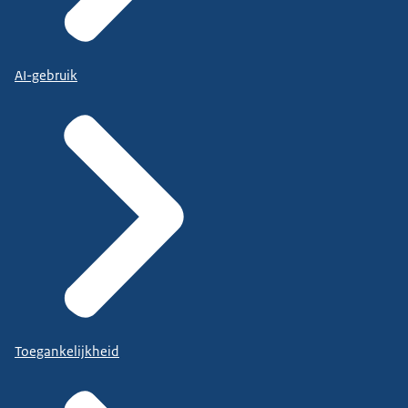
AI-gebruik
Toegankelijkheid