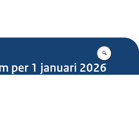
.nl
Vul in wat u z
um per 1 januari 2026