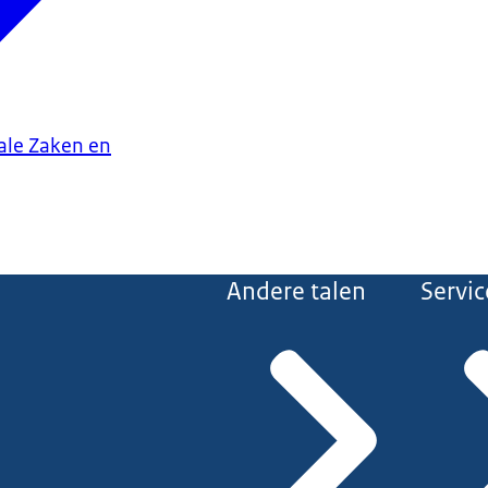
iale Zaken en
Andere talen
Servic