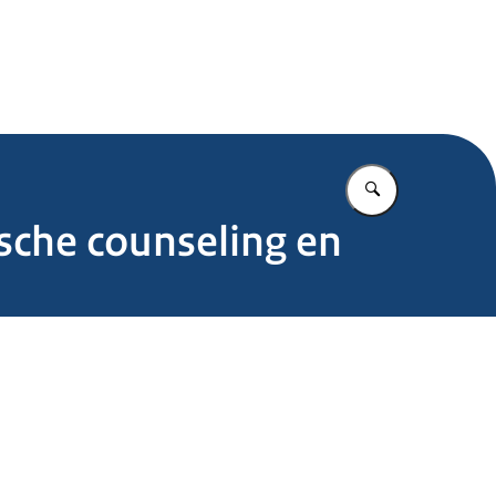
.nl
Vul in wat u z
ische counseling en