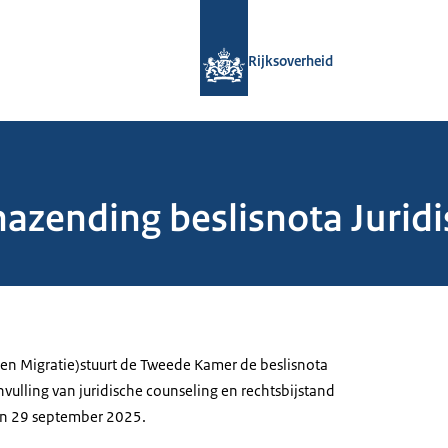
Naar de homepage van Rijksoverheid
Rijksoverheid
nazending beslisnota Jurid
l en Migratie)stuurt de Tweede Kamer de beslisnota
invulling van juridische counseling en rechtsbijstand
van 29 september 2025.