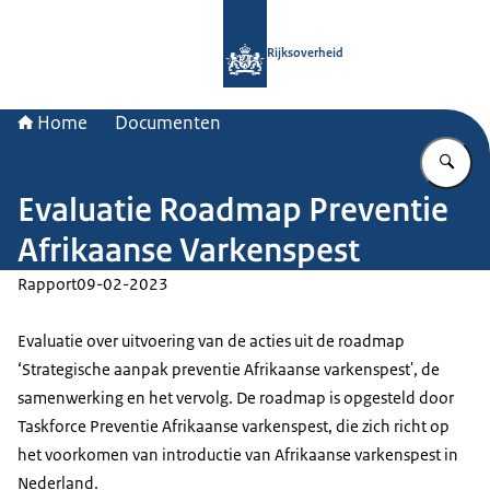
Naar de homepage van Rijksoverheid
Rijksoverheid
Home
Documenten
Vu
Evaluatie Roadmap Preventie
Afrikaanse Varkenspest
Rapport
09-02-2023
Evaluatie over uitvoering van de acties uit de roadmap
‘Strategische aanpak preventie Afrikaanse varkenspest', de
samenwerking en het vervolg. De roadmap is opgesteld door
Taskforce Preventie Afrikaanse varkenspest, die zich richt op
het voorkomen van introductie van Afrikaanse varkenspest in
Nederland.