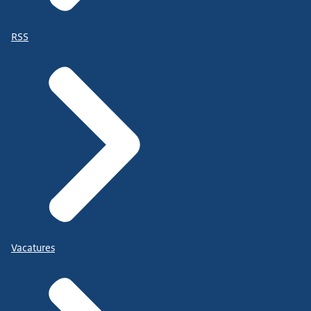
RSS
Vacatures