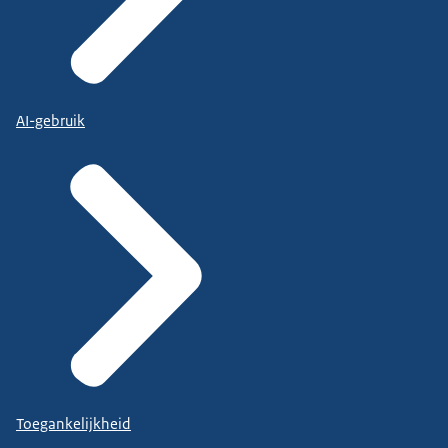
AI-gebruik
Toegankelijkheid