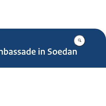
.nl
Vul in wat u z
mbassade in Soedan