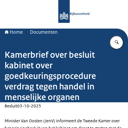
Naar de homepage van Rijksoverheid
Rijksoverheid
Home
Documenten
Vu
Kamerbrief over besluit
kabinet over
goedkeuringsprocedure
verdrag tegen handel in
menselijke organen
Besluit
03-10-2025
Minister Van Oosten (JenV) informeert de Tweede Kamer over