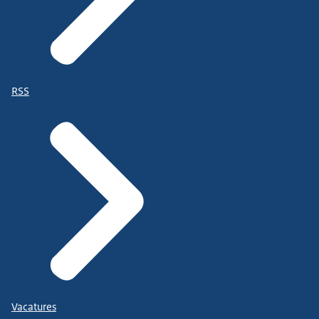
RSS
Vacatures