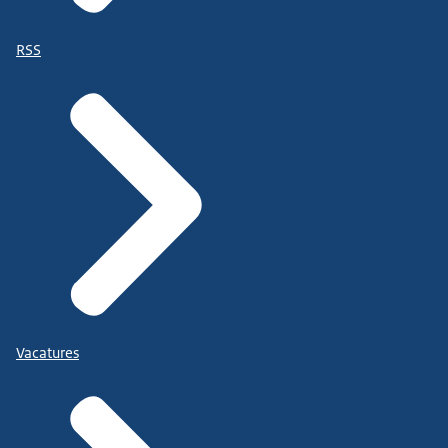
RSS
Vacatures