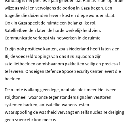
Vandaag is het precies 2 jaar geleden dat Hamas Israël op brute
wijze aanviel en vervolgens de oorlog in Gaza begon. Een
tragedie die duizenden levens kost en diepe wonden slaat.
Ook in Gaza speelt de ruimte een belangrijke rol.
Satellietbeelden laten de harde werkelijkheid zien.
Communicatie verloopt via netwerken in de ruimte.
Er zijn ook positieve kanten, zoals Nederland heeft laten zien.
Bij de voedseldroppings van ons 336 Squadron zijn
satellietbeelden onmisbaar om pakketten veilig en precies af
te leveren. Ons eigen Defence Space Security Center levert die
beelden.
De ruimte is allang geen lege, neutrale plek meer. Het is een
strijdtoneel, waar onze tegenstanders signalen verstoren,
systemen hacken, antisatellietwapens testen.
Waar spoofing de waarheid vervangt en zelfs nucleaire dreiging
geen
sciencefiction
meer is.