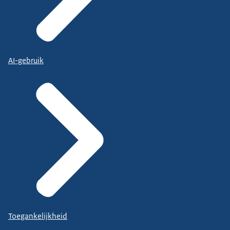
AI-gebruik
Toegankelijkheid