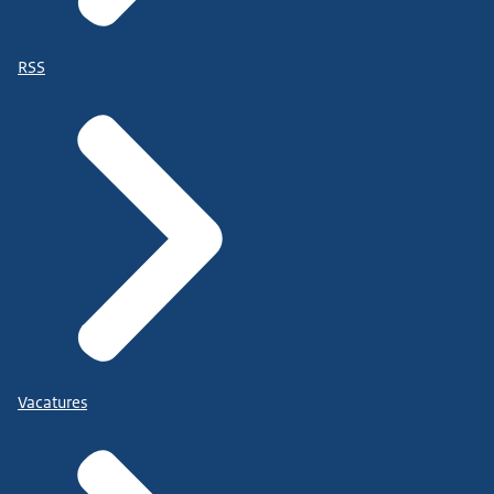
RSS
Vacatures