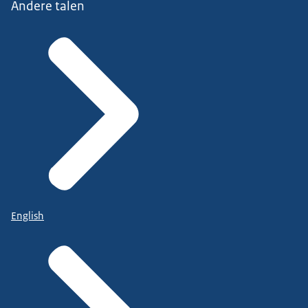
Andere talen
English