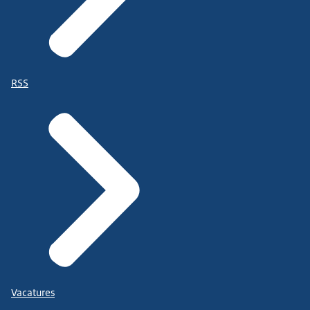
RSS
Vacatures