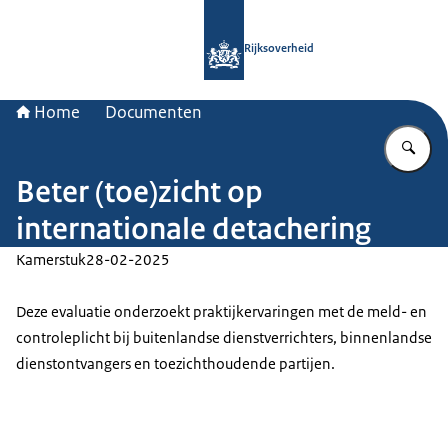
Naar de homepage van Rijksoverheid
Rijksoverheid
Home
Documenten
Vu
Beter (toe)zicht op
internationale detachering
Kamerstuk
28-02-2025
Deze evaluatie onderzoekt praktijkervaringen met de meld- en
controleplicht bij buitenlandse dienstverrichters, binnenlandse
dienstontvangers en toezichthoudende partijen.