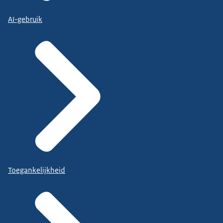
AI-gebruik
Toegankelijkheid