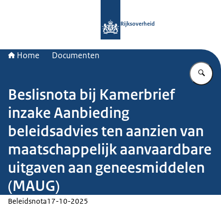
Naar de homepage van Rijksoverheid
Rijksoverheid
Home
Documenten
Vu
Beslisnota bij Kamerbrief
inzake Aanbieding
beleidsadvies ten aanzien van
maatschappelijk aanvaardbare
uitgaven aan geneesmiddelen
(MAUG)
Beleidsnota
17-10-2025