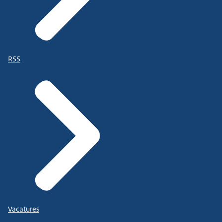
RSS
Vacatures