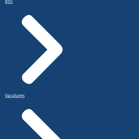
RSS
Vacatures