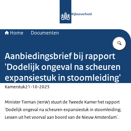
Naar de homepage van Rijksoverheid
Rijksoverheid
Home
Documenten
Vu
Aanbiedingsbrief bij rapport
'Dodelijk ongeval na scheuren
expansiestuk in stoomleiding'
Kamerstuk
21-10-2025
Minister Tieman (IenW) stuurt de Tweede Kamer het rapport
'Dodelijk ongeval na scheuren expansiestuk in stoomleiding;
Lessen uit het voorval aan boord van de Nieuw Amsterdam'.