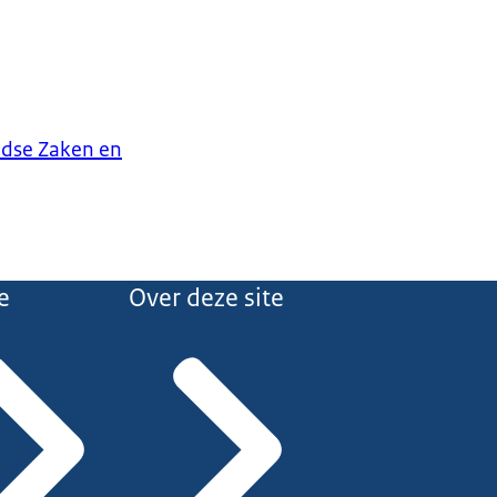
ndse Zaken en
e
Over deze site