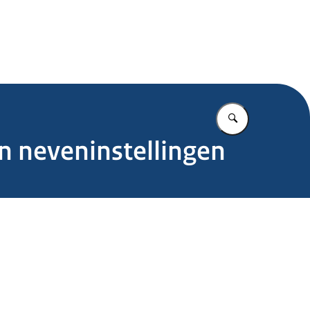
.nl
Vul in wat u z
un neveninstellingen