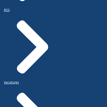
RSS
Vacatures