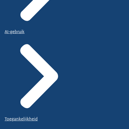
AI-gebruik
Toegankelijkheid