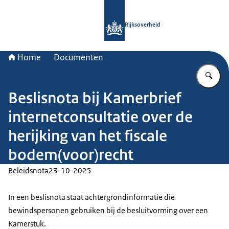
Naar de homepage van Rijksoverheid
Rijksoverheid
Home
Documenten
Vu
Beslisnota bij Kamerbrief
internetconsultatie over de
herijking van het fiscale
bodem(voor)recht
Beleidsnota
23-10-2025
In een beslisnota staat achtergrondinformatie die
bewindspersonen gebruiken bij de besluitvorming over een
Kamerstuk.