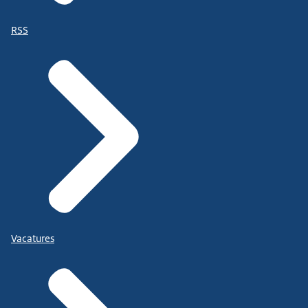
RSS
Vacatures