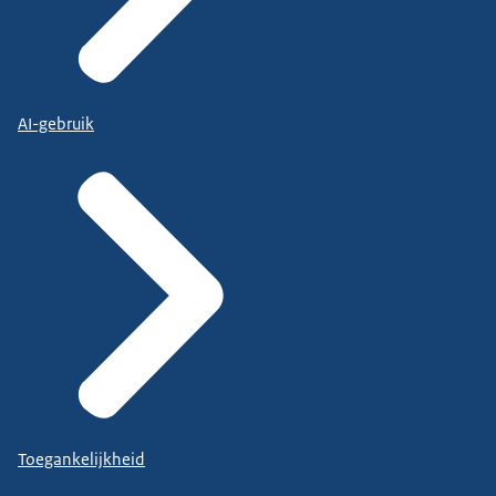
AI-gebruik
Toegankelijkheid