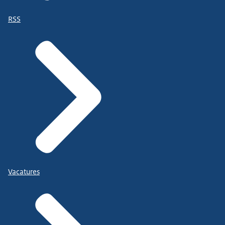
RSS
Vacatures