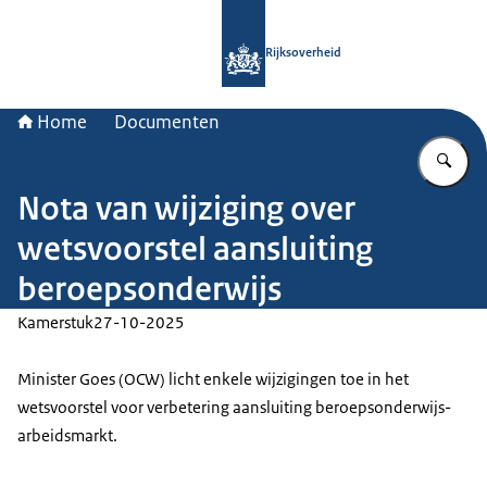
Naar de homepage van Rijksoverheid
Rijksoverheid
Home
Documenten
Vu
Nota van wijziging over
wetsvoorstel aansluiting
beroepsonderwijs
Kamerstuk
27-10-2025
Minister Goes (OCW) licht enkele wijzigingen toe in het
wetsvoorstel voor verbetering aansluiting beroepsonderwijs-
arbeidsmarkt.