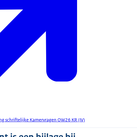
g schriftelijke Kamervragen OW26 KR (IV)