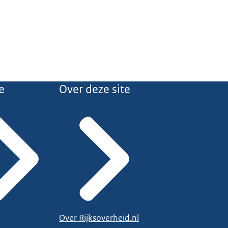
e
Over deze site
Over Rijksoverheid.nl