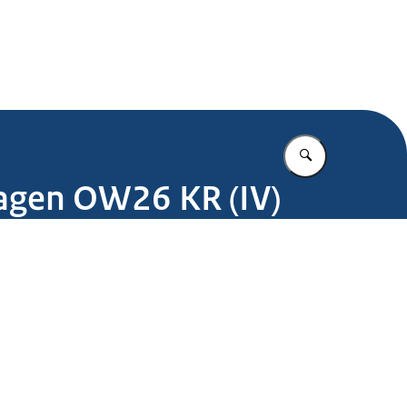
.nl
Vul in wat u z
ragen OW26 KR (IV)