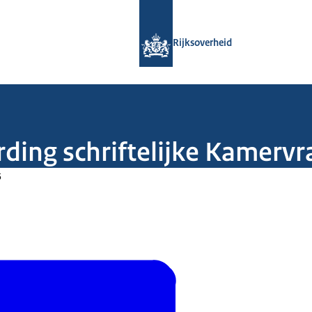
Naar de homepage van Rijksoverheid
Rijksoverheid
ding schriftelijke Kamerv
5