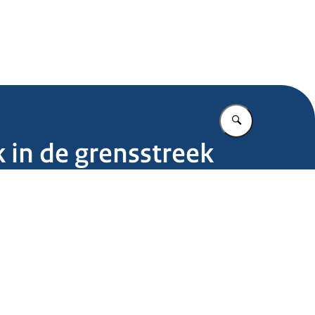
.nl
Vul in wat u z
in de grensstreek