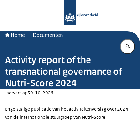
Naar de homepage van Rijksoverheid
Rijksoverheid
Home
Documenten
Vu
Activity report of the
transnational governance of
Nutri-Score 2024
Jaarverslag
30-10-2025
Engelstalige publicatie van het activiteitenverslag over 2024
van de internationale stuurgroep van Nutri-Score.