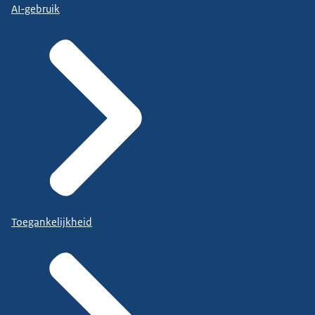
AI-gebruik
Toegankelijkheid