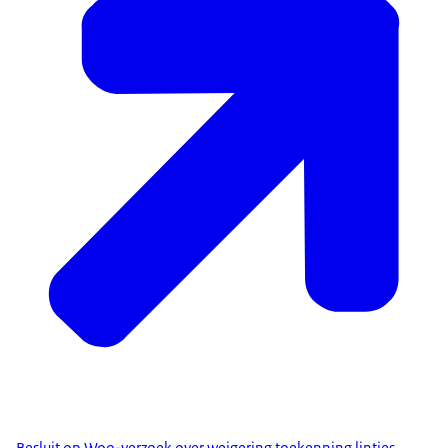
Besluit op Woo-verzoek over weigering toekenning lintjes