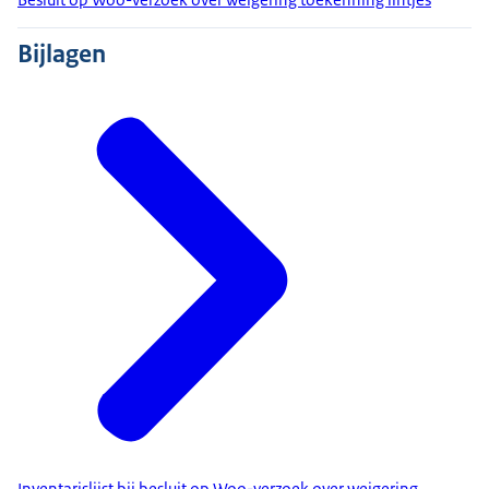
Bijlagen
Inventarislijst bij besluit op Woo-verzoek over weigering