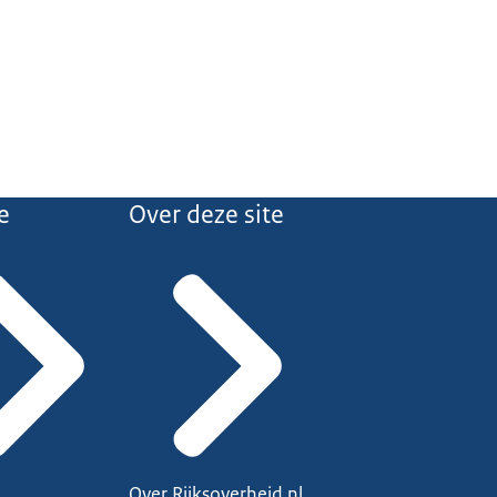
e
Over deze site
Over Rijksoverheid.nl