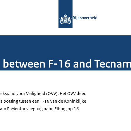
Naar de homepage van Rijksoverheid
Rijksoverheid
on between F-16 and Tecna
eksraad voor Veiligheid (OVV). Het OVV deed
a botsing tussen een F-16 van de Koninklijke
m P-Mentor vliegtuig nabij Elburg op 16