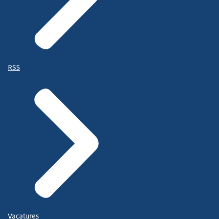
RSS
Vacatures