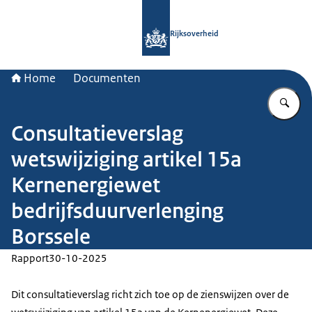
Naar de homepage van Rijksoverheid
Rijksoverheid
Home
Documenten
Vu
Consultatieverslag
wetswijziging artikel 15a
Kernenergiewet
bedrijfsduurverlenging
Borssele
Rapport
30-10-2025
Dit consultatieverslag richt zich toe op de zienswijzen over de