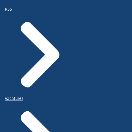
RSS
Vacatures