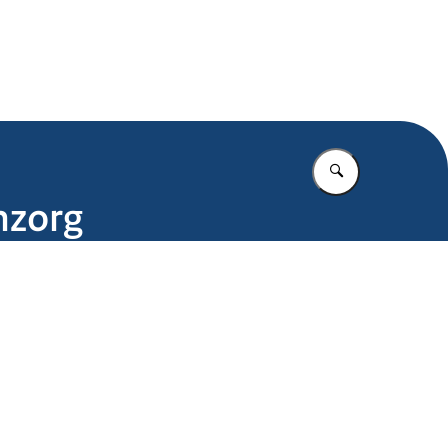
.nl
Vul in wat u z
nzorg