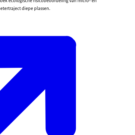
zoek ecologische risicobeoordeling van micro- en
etertraject diepe plassen.