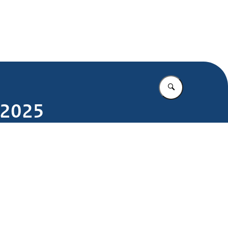
.nl
Vul in wat u z
 2025