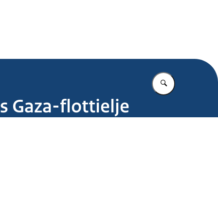
.nl
Vul in wat u z
 Gaza-flottielje