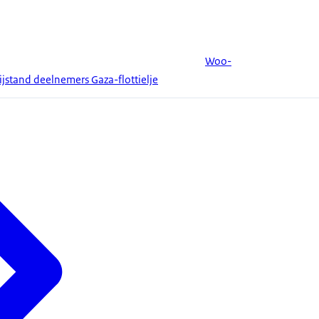
Woo-
bijstand deelnemers Gaza-flottielje