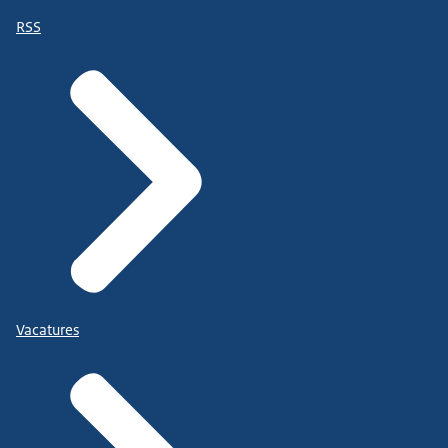
RSS
Vacatures