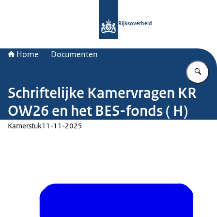
Naar de homepage van Rijksoverheid
Rijksoverheid
Home
Documenten
Vu
Schriftelijke Kamervragen KR
OW26 en het BES-fonds ( H)
Kamerstuk
11-11-2025