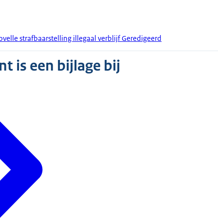
lle strafbaarstelling illegaal verblijf Geredigeerd
 is een bijlage bij