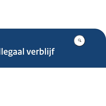
.nl
Vul in wat u z
egaal verblijf