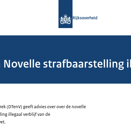
Naar de homepage van Rijksoverheid
Rijksoverheid
ovelle strafbaarstelling ill
rek (DTenV) geeft advies over over de novelle
ing illegaal verblijf van de
et.