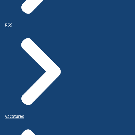
RSS
Vacatures