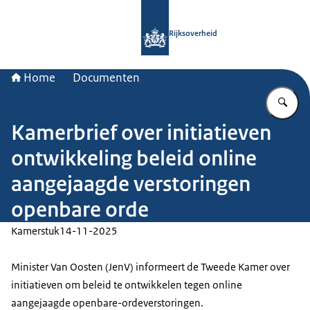
Naar de homepage van Rijksoverheid
Rijksoverheid
Home
Documenten
Vu
Kamerbrief over initiatieven
ontwikkeling beleid online
aangejaagde verstoringen
openbare orde
Kamerstuk
14-11-2025
Minister Van Oosten (JenV) informeert de Tweede Kamer over
initiatieven om beleid te ontwikkelen tegen online
aangejaagde openbare-ordeverstoringen.