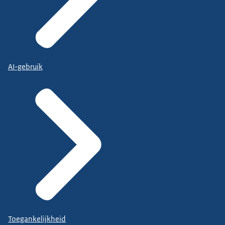
AI-gebruik
Toegankelijkheid