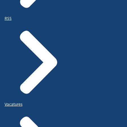
RSS
Vacatures