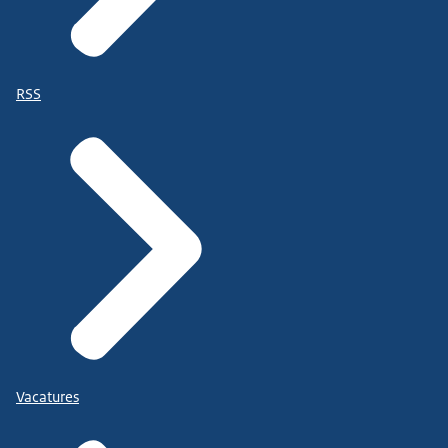
RSS
Vacatures