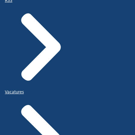
RSS
Vacatures