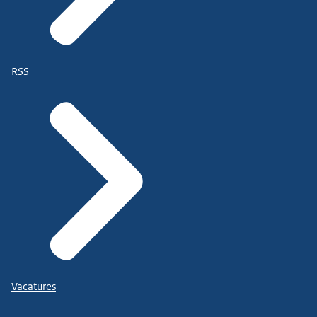
RSS
Vacatures