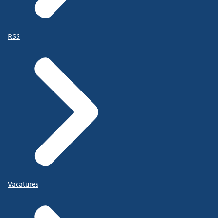
RSS
Vacatures