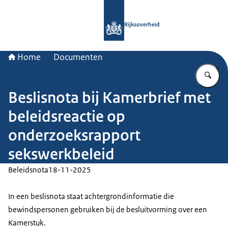
Naar de homepage van Rijksoverheid
Rijksoverheid
Home
Documenten
Vu
Beslisnota bij Kamerbrief met
beleidsreactie op
onderzoeksrapport
sekswerkbeleid
Beleidsnota
18-11-2025
In een beslisnota staat achtergrondinformatie die
bewindspersonen gebruiken bij de besluitvorming over een
Kamerstuk.