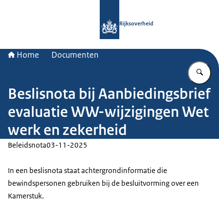
Naar de homepage van Rijksoverheid
Rijksoverheid
Home
Documenten
Vu
Beslisnota bij Aanbiedingsbrief
evaluatie WW-wijzigingen Wet
werk en zekerheid
Beleidsnota
03-11-2025
In een beslisnota staat achtergrondinformatie die
bewindspersonen gebruiken bij de besluitvorming over een
Kamerstuk.