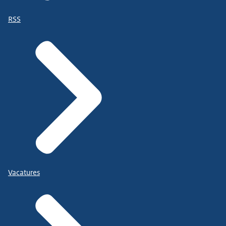
RSS
Vacatures