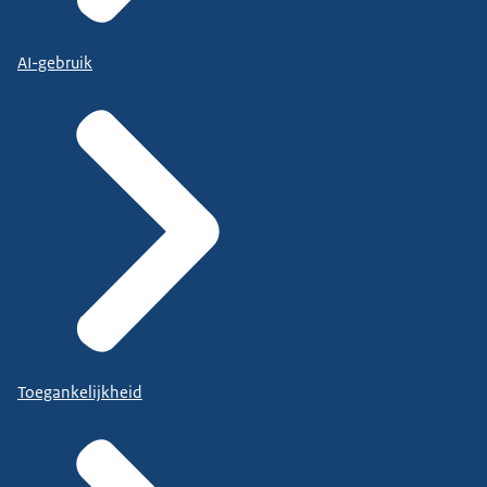
AI-gebruik
Toegankelijkheid