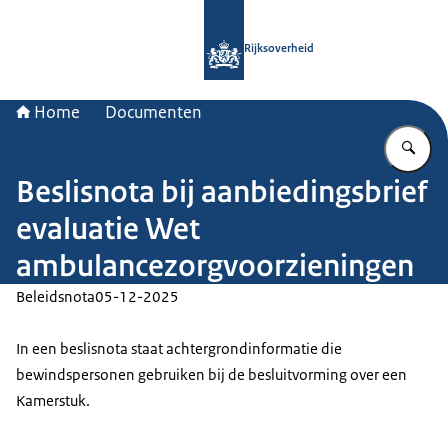
Naar de homepage van Rijksoverheid
Rijksoverheid
Home
Documenten
Vu
Beslisnota bij aanbiedingsbrief
evaluatie Wet
ambulancezorgvoorzieningen
Beleidsnota
05-12-2025
In een beslisnota staat achtergrondinformatie die
bewindspersonen gebruiken bij de besluitvorming over een
Kamerstuk.