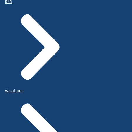
RSS
Vacatures