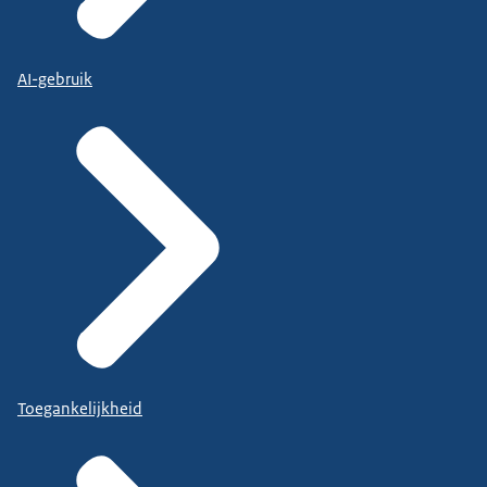
AI-gebruik
Toegankelijkheid