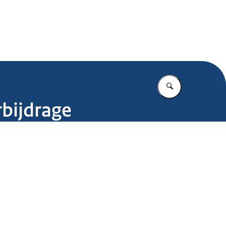
.nl
Vul in wat u z
rbijdrage