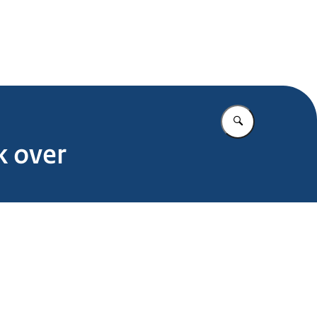
.nl
Vul in wat u z
k over