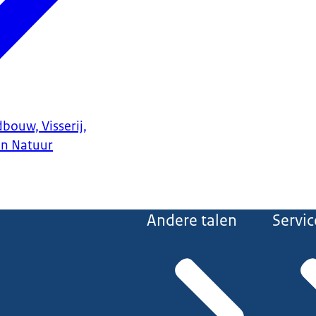
bouw, Visserij,
en Natuur
Andere talen
Servic