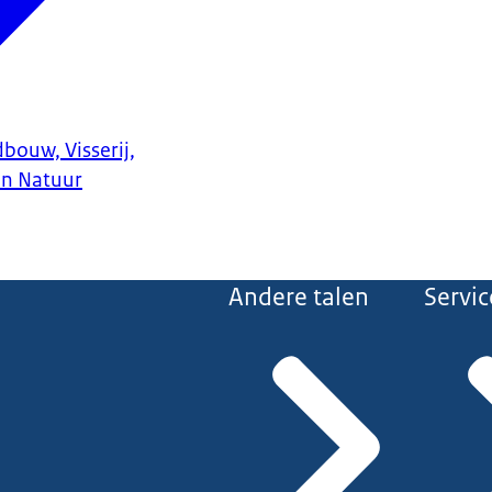
bouw, Visserij,
en Natuur
Andere talen
Servic