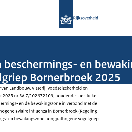
Naar de homepage van Rijksoverheid
Rijksoverheid
n beschermings- en bewak
griep Bornerbroek 2025
r van Landbouw, Visserij, Voedselzekerheid en
r 2025 nr. WJZ/102672109, houdende specifieke
hermings- en de bewakingszone in verband met de
hogene aviaire influenza in Bornerbroek (Regeling
ngs- en bewakingszone hoogpathogene vogelgriep