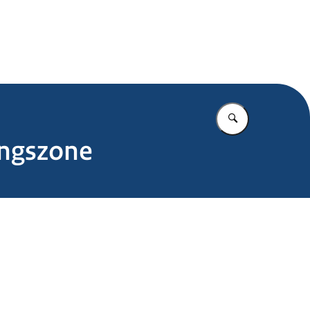
.nl
Vul in wat u z
ingszone