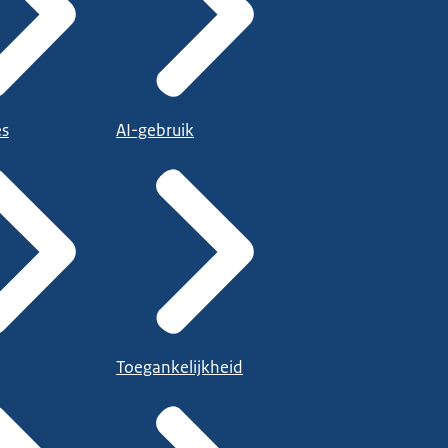
es
AI-gebruik
Toegankelijkheid