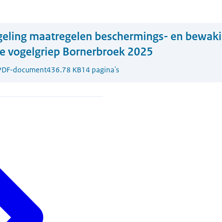
geling maatregelen beschermings- en bewak
 vogelgriep Bornerbroek 2025
PDF-document
436.78 KB
14 pagina's