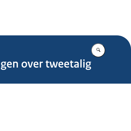
.nl
Vul in wat u z
agen over tweetalig