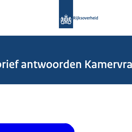
Naar de homepage van Rijksoverheid
Rijksoverheid
elbrief antwoorden Kamervr