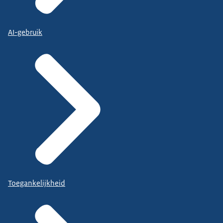
AI-gebruik
Toegankelijkheid