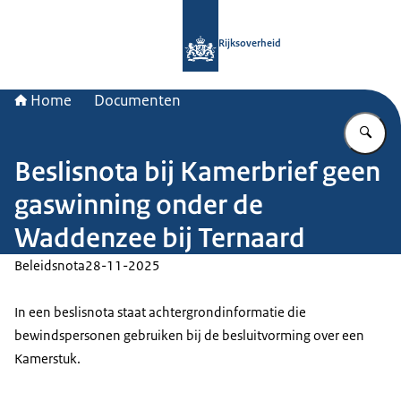
Naar de homepage van Rijksoverheid
Rijksoverheid
Home
Documenten
Vu
Beslisnota bij Kamerbrief geen
gaswinning onder de
Waddenzee bij Ternaard
Beleidsnota
28-11-2025
In een beslisnota staat achtergrondinformatie die
bewindspersonen gebruiken bij de besluitvorming over een
Kamerstuk.