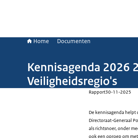
Home
Documenten
Kennisagenda 2026 20
Veiligheidsregio's
Rapport
30-11-2025
De kennisagenda helpt 
Directoraat-Generaal Pol
als richtsnoer, onder m
ook een oproep om met h