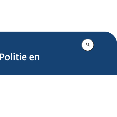
.nl
Vul in wat u z
olitie en