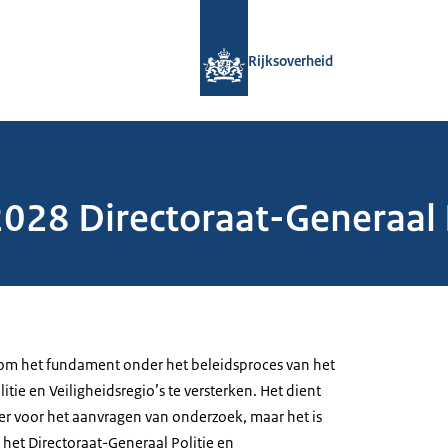
Naar de homepage van Rijksoverheid
Rijksoverheid
28 Directoraat-Generaal P
om het fundament onder het beleidsproces van het
itie en Veiligheidsregio’s te versterken. Het dient
eer voor het aanvragen van onderzoek, maar het is
et Directoraat-Generaal Politie en