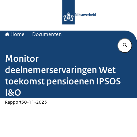
Naar de homepage van Rijksoverheid
Rijksoverheid
Home
Documenten
Vu
Monitor
deelnemerservaringen Wet
toekomst pensioenen IPSOS
I&O
Rapport
30-11-2025