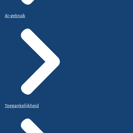
AI-gebruik
Toegankelijkheid